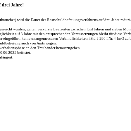
 drei Jahre!
braucher) wird die Dauer des Restschuldbefreiungsverfahrens auf drei Jahre reduzie
gereicht wurden, gelten verkürzte Laufzeiten zwischen fünf Jahren und sieben Mon
ichkeit auf 3 Jahre mit den entsprechenden Voraussetzungen bleibt für diese Verf
er eingeführt: keine unangemessenen Verbindlichkeiten i.S.d § 290 I Nr. 4 InsO zu
huldbefreiung auch von Amts wegen.
lverhaltensphase an den Treuhänder herauszugeben.
0.06.2025 befristet.
rlängert.