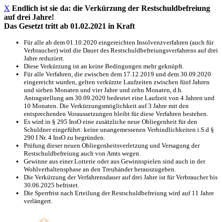
X
Endlich ist sie da: die Verkürzung der Restschuldbefreiung
auf drei Jahre!
Das Gesetzt tritt ab 01.02.2021 in Kraft
Für alle ab dem 01.10.2020 eingereichten Insolvenzverfahren (auch für
Verbraucher) wird die Dauer des Restschuldbefreiungsverfahrens auf drei
Jahre reduziert.
Diese Verkürzung ist an keine Bedingungen mehr geknüpft.
Für alle Verfahren, die zwischen dem 17.12.2019 und dem 30.09.2020
eingereicht wurden, gelten verkürzte Laufzeiten zwischen fünf Jahren
und sieben Monaten und vier Jahre und zehn Monaten, d.h.
Antragstellung am 30.09.2020 bedeutet eine Laufzeit von 4 Jahren und
10 Monaten. Die Verkürzungsmöglichkeit auf 3 Jahre mit den
entsprechenden Voraussetzungen bleibt für diese Verfahren bestehen.
Es wird in § 295 InsO eine zusätzliche neue Obliegenheit für den
Schuldner eingeführt: keine unangemessenen Verbindlichkeiten i.S.d §
290 I Nr. 4 InsO zu begründen.
Prüfung dieser neuen Obliegenheitsverletzung und Versagung der
Restschuldbefreiung auch von Amts wegen.
Gewinne aus einer Lotterie oder aus Gewinnspielen sind auch in der
Wohlverhaltensphase an den Treuhänder herauszugeben.
Die Verkürzung der Verfahrensdauer auf drei Jahre ist für Verbraucher bis
30.06.2025 befristet.
Die Sperrfrist nach Erteilung der Restschuldbefreiung wird auf 11 Jahre
verlängert.